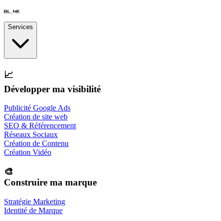
Services
📈
Développer ma visibilité
Publicité Google Ads
Création de site web
SEO & Référencement
Réseaux Sociaux
Création de Contenu
Création Vidéo
🎨
Construire ma marque
Stratégie Marketing
Identité de Marque