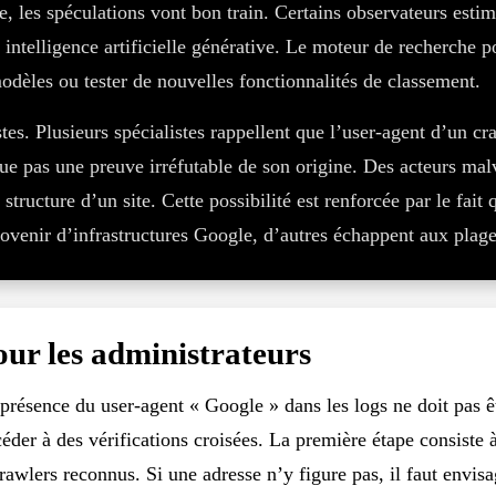
, les spéculations vont bon train. Certains observateurs estim
ntelligence artificielle générative. Le moteur de recherche p
modèles ou tester de nouvelles fonctionnalités de classement.
es. Plusieurs spécialistes rappellent que l’user-agent d’un cra
tue pas une preuve irréfutable de son origine. Des acteurs mal
structure d’un site. Cette possibilité est renforcée par le fait 
rovenir d’infrastructures Google, d’autres échappent aux plag
our les administrateurs
la présence du user-agent « Google » dans les logs ne doit pas 
céder à des vérifications croisées. La première étape consiste à
crawlers reconnus. Si une adresse n’y figure pas, il faut env