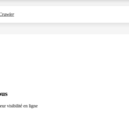
Crawler
lien
ous
r visibilité en ligne