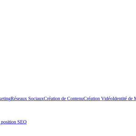
keting
Réseaux Sociaux
Création de Contenu
Création Vidéo
Identité de
r position SEO