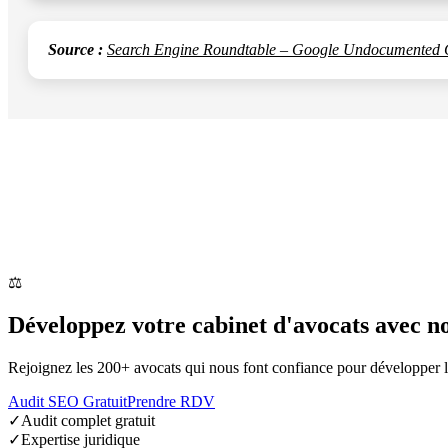
Source :
Search Engine Roundtable – Google Undocumented 
Cet article vous a plu ?
Partagez-le avec votre réseau professionnel sur LinkedIn ou copiez le 
⚖️
Développez votre
cabinet d'avocats
avec n
Rejoignez les 200+ avocats qui nous font confiance pour développer leu
Audit SEO Gratuit
Prendre RDV
✓
Audit complet gratuit
✓
Expertise juridique