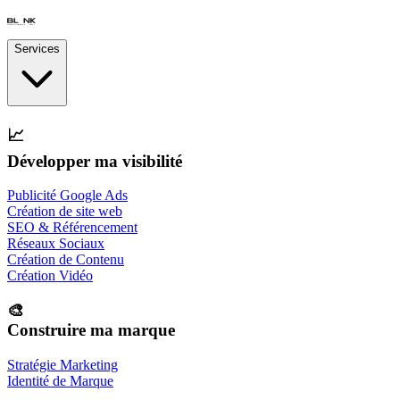
Services
📈
Développer ma visibilité
Publicité Google Ads
Création de site web
SEO & Référencement
Réseaux Sociaux
Création de Contenu
Création Vidéo
🎨
Construire ma marque
Stratégie Marketing
Identité de Marque