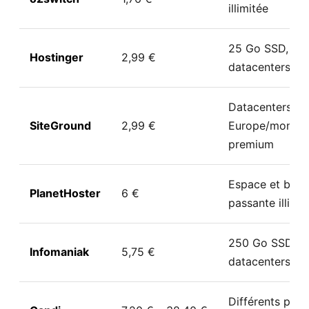
illimitée
25 Go SSD, no
Hostinger
2,99 €
datacenters
Datacenters en
SiteGround
2,99 €
Europe/monde,
premium
Espace et ban
PlanetHoster
6 €
passante illimit
250 Go SSD,
Infomaniak
5,75 €
datacenters en
Différents plan