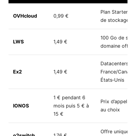
Plan Starter av
OVHcloud
0,99 €
de stockage
100 Go de stoc
LWS
1,49 €
domaine offert
Datacenters en
Ex2
1,49 €
France/Canada
États‑Unis
1 € pendant 6
Prix d’appel, d
IONOS
mois puis 5 € à
au choix
15 €
Offre unique mu
o2switch
1,76 €