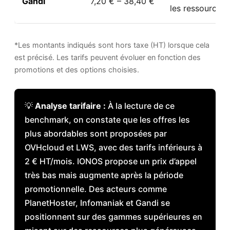
Gandi
7,20 € – 38,40 €
les ressources
*Les montants indiqués sont hors taxe (HT) lorsque cela
est précisé. Les tarifs peuvent évoluer en fonction des
promotions et des options choisies.
💡
Analyse tarifaire :
À la lecture de ce
benchmark, on constate que les offres les
plus abordables sont proposées par
OVHcloud et LWS, avec des tarifs inférieurs à
2 € HT/mois. IONOS propose un prix d’appel
très bas mais augmente après la période
promotionnelle. Des acteurs comme
PlanetHoster, Infomaniak et Gandi se
positionnent sur des gammes supérieures en