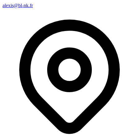
alexis@bl-nk.fr