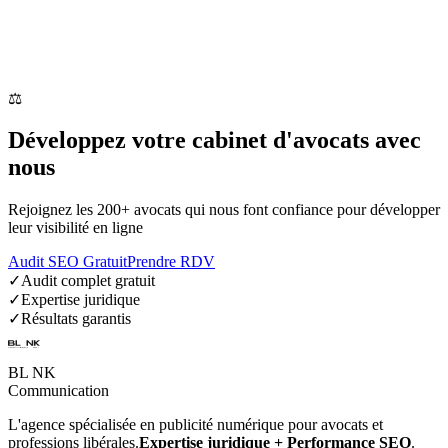
Partagez-le avec votre réseau professionnel sur LinkedIn ou copiez
le lien
⚖️
Développez votre
cabinet d'avocats
avec
nous
Rejoignez les 200+ avocats qui nous font confiance pour développer
leur visibilité en ligne
Audit SEO Gratuit
Prendre RDV
✓
Audit complet gratuit
✓
Expertise juridique
✓
Résultats garantis
BL NK
Communication
L'agence spécialisée en publicité numérique pour avocats et
professions libérales.
Expertise juridique + Performance SEO
.