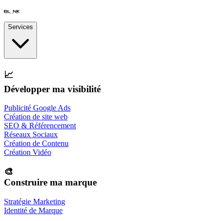
Services
📈
Développer ma visibilité
Publicité Google Ads
Création de site web
SEO & Référencement
Réseaux Sociaux
Création de Contenu
Création Vidéo
🎨
Construire ma marque
Stratégie Marketing
Identité de Marque