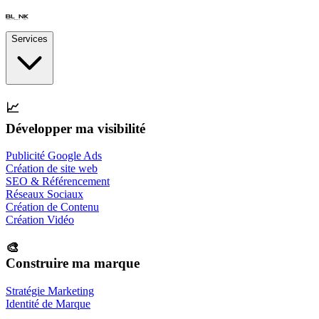
Services
📈
Développer ma visibilité
Publicité Google Ads
Création de site web
SEO & Référencement
Réseaux Sociaux
Création de Contenu
Création Vidéo
🎨
Construire ma marque
Stratégie Marketing
Identité de Marque