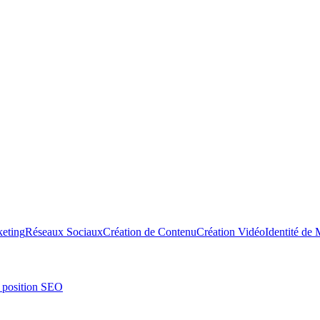
keting
Réseaux Sociaux
Création de Contenu
Création Vidéo
Identité de
r position SEO