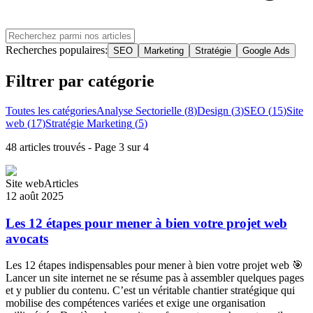
Recherches populaires:
SEO
Marketing
Stratégie
Google Ads
Filtrer par catégorie
Toutes les catégories
Analyse Sectorielle
(
8
)
Design
(
3
)
SEO
(
15
)
Site
web
(
17
)
Stratégie Marketing
(
5
)
48
article
s
trouvé
s
- Page
3
sur
4
Site web
Articles
12 août 2025
Les 12 étapes pour mener à bien votre projet web
avocats
Les 12 étapes indispensables pour mener à bien votre projet web 🎯
Lancer un site internet ne se résume pas à assembler quelques pages
et y publier du contenu. C’est un véritable chantier stratégique qui
mobilise des compétences variées et exige une organisation